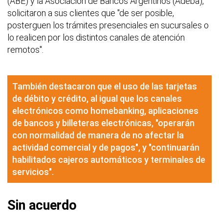
(ABE) y la Asociación de Bancos Argentinos (Adeba),
solicitaron a sus clientes que "de ser posible,
posterguen los trámites presenciales en sucursales o
lo realicen por los distintos canales de atención
remotos".
También destacaron que el uso de las tarjetas
de débito y crédito, al igual que los canales
electrónicos como homebanking, aplicaciones
de bancos y billeteras electrónicas, "operarán
con normalidad de manera de no afectar la
actividad comercial y de pagos", y "continuarán
habilitados cajeros automáticos y terminales de
servicios".
Sin acuerdo