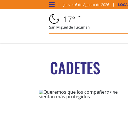
Jueves
6 de
Agosto
de 2026
LOCA
17°
San Miguel de Tucuman
CADETES