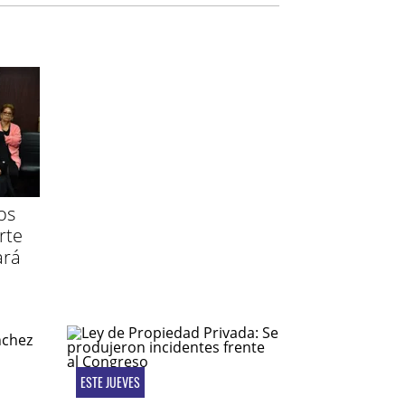
os
rte
ará
ESTE JUEVES