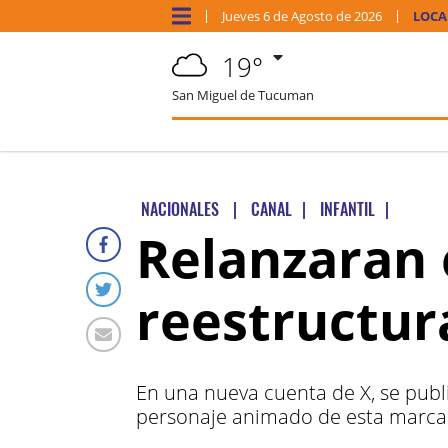
Jueves
6 de
Agosto
de 2026
LOCA
19°
San Miguel de Tucuman
NACIONALES
|
CANAL
|
INFANTIL
|
Relanzaran 
reestructur
En una nueva cuenta de X, se publ
personaje animado de esta marca