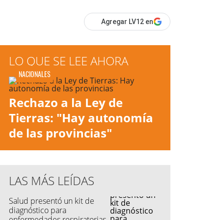
Agregar LV12 en
LO QUE SE LEE AHORA
NACIONALES
Rechazo a la Ley de
Tierras: "Hay autonomía
de las provincias"
LAS MÁS LEÍDAS
Salud presentó un kit de
diagnóstico para
enfermedades respiratorias