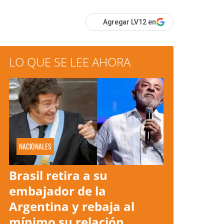
Agregar LV12 en
LO QUE SE LEE AHORA
NACIONALES
Brasil retira a su
embajador de la
Argentina y rebaja al
mínimo su relación