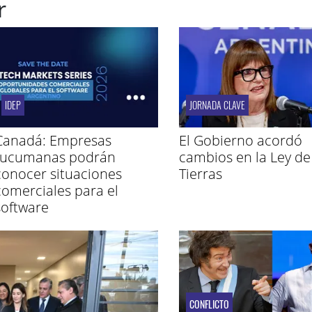
r
IDEP
JORNADA CLAVE
Canadá: Empresas
El Gobierno acordó
tucumanas podrán
cambios en la Ley de
conocer situaciones
Tierras
comerciales para el
software
CONFLICTO