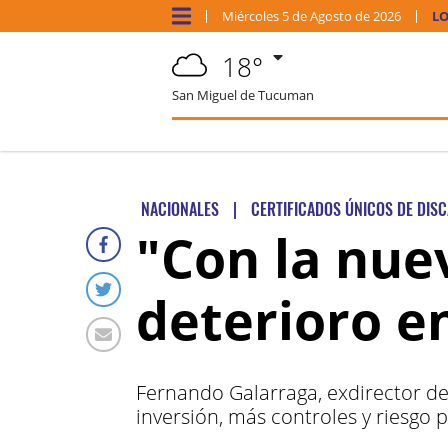
Miércoles
5 de
Agosto
de 2026
LO
18°
San Miguel de Tucuman
NACIONALES
|
CERTIFICADOS ÚNICOS DE DIS
"Con la nue
deterioro e
Fernando Galarraga, exdirector de
inversión, más controles y riesgo 