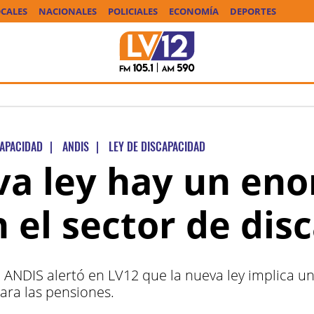
CALES
NACIONALES
POLICIALES
ECONOMÍA
DEPORTES
CAPACIDAD
|
ANDIS
|
LEY DE DISCAPACIDAD
va ley hay un en
n el sector de dis
 ANDIS alertó en LV12 que la nueva ley implica 
para las pensiones.