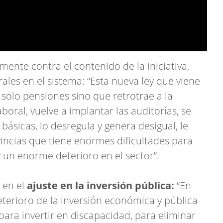
ente contra el contenido de la iniciativa,
les en el sistema: “Esta nueva ley que viene
solo pensiones sino que retrotrae a la
boral, vuelve a implantar las auditorías, se
ásicas, lo desregula y genera desigual, le
vincias que tiene enormes dificultades para
y un enorme deterioro en el sector”.
 en el
ajuste en la inversión pública:
“En
eterioro de la inversión económica y pública
ara invertir en discapacidad, para eliminar