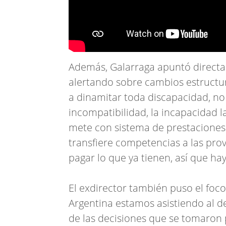
Además, Galarraga apuntó directam
alertando sobre cambios estructura
a dinamitar toda discapacidad, no 
incompatibilidad, la incapacidad la
mete con sistema de prestaciones b
transfiere competencias a las pro
pagar lo que ya tienen, así que ha
El exdirector también puso el foco
Argentina estamos asistiendo al d
de las decisiones que se tomaron p