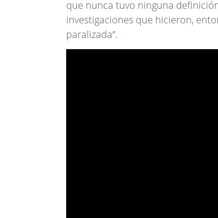
que nunca tuvo ninguna definició
investigaciones que hicieron, en
paralizada”.