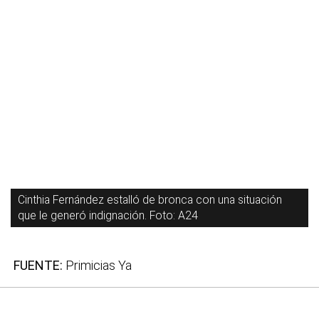
Cinthia Fernández estalló de bronca con una situación
que le generó indignación. Foto: A24
FUENTE:
Primicias Ya