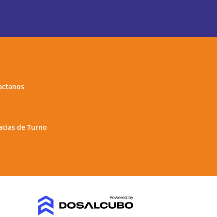
actanos
cias de Turno