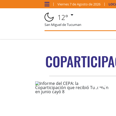
Viernes
7 de
Agosto
de 2026
LOC
12°
San Miguel de Tucuman
COPARTICIPA