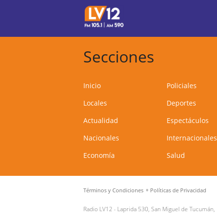
Secciones
Inicio
Policiales
Locales
Deportes
Actualidad
Espectáculos
Nacionales
Internacionales
Economía
Salud
Términos y Condiciones
Políticas de Privacidad
Radio LV12 -
Laprida 530, San Miguel de Tucumán,