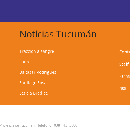
Noticias Tucumán
Tracción a sangre
Cont
Luna
Staff
Baltasar Rodríguez
Farma
Santiago Sosa
RSS
Leticia Brédice
 Provincia de Tucumán
- Teléfono :
0381-4313800