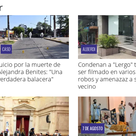
r
CASO
ALBERDI
Juicio por la muerte de
Condenan a "Lergo" t
Alejandra Benites: "Una
ser filmado en varios
verdadera balacera"
robos y amenazaz a 
vecino
7 DE AGOSTO