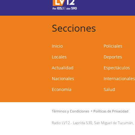
Secciones
Inicio
Policiales
Locales
Deportes
Actualidad
Espectáculos
Nacionales
Internacionales
Economía
Salud
Términos y Condiciones
Políticas de Privacidad
Radio LV12 -
Laprida 530, San Miguel de Tucumán,