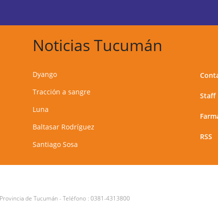
Noticias Tucumán
Dyango
Cont
Tracción a sangre
Staff
Luna
Farma
Baltasar Rodríguez
RSS
Santiago Sosa
 Provincia de Tucumán
- Teléfono :
0381-4313800