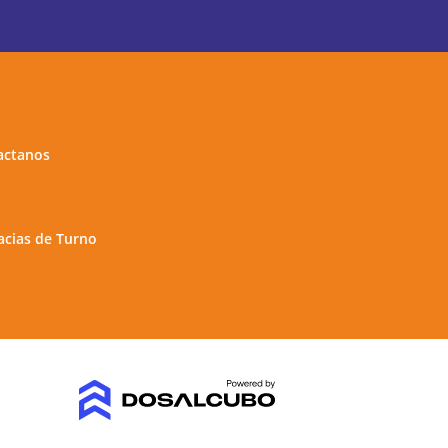
actanos
cias de Turno