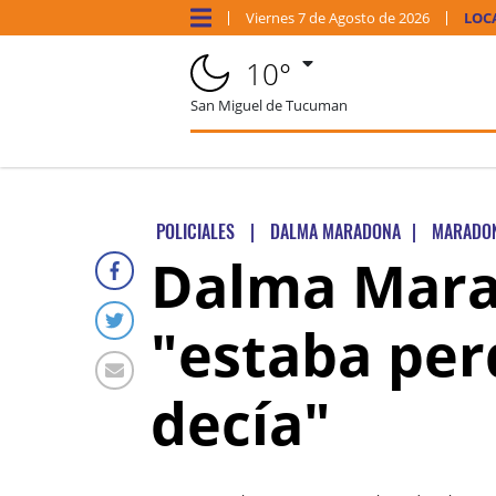
Viernes
7 de
Agosto
de 2026
LOC
10°
San Miguel de Tucuman
POLICIALES
|
DALMA MARADONA
|
MARADO
Dalma Mara
"estaba per
decía"