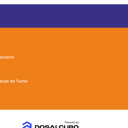
actanos
cias de Turno