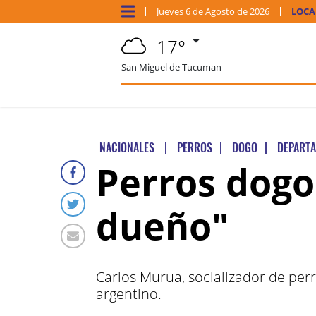
Jueves
6 de
Agosto
de 2026
LOCA
17°
San Miguel de Tucuman
NACIONALES
|
PERROS
|
DOGO
|
DEPART
Perros dogo
dueño"
Carlos Murua, socializador de per
argentino.