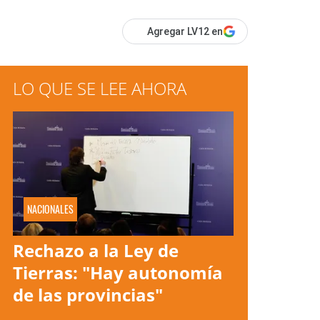
Agregar LV12 en
LO QUE SE LEE AHORA
NACIONALES
Rechazo a la Ley de
Tierras: "Hay autonomía
de las provincias"