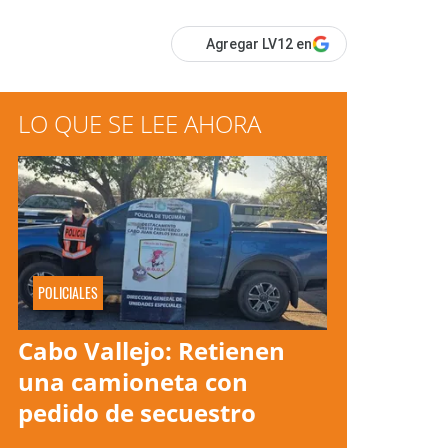
Agregar LV12 en
LO QUE SE LEE AHORA
POLICIALES
Cabo Vallejo: Retienen
una camioneta con
pedido de secuestro