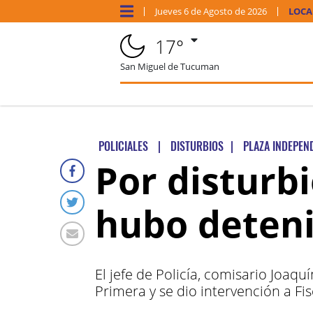
Jueves
6 de
Agosto
de 2026
LOCA
17°
San Miguel de Tucuman
POLICIALES
|
DISTURBIOS
|
PLAZA INDEPEN
Por disturb
hubo deteni
El jefe de Policía, comisario Joaq
Primera y se dio intervención a Fis