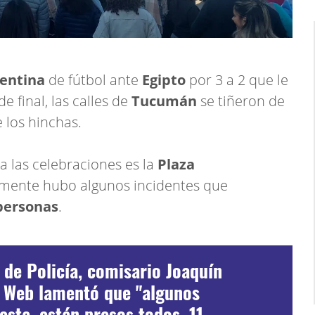
gentina
de fútbol ante
Egipto
por 3 a 2 que le
de final, las calles de
Tucumán
se tiñeron de
e los hinchas.
a las celebraciones es la
Plaza
emente hubo algunos incidentes que
personas
.
e de Policía, comisario Joaquín
2 Web lamentó que "algunos
esta, están presos todos, 11