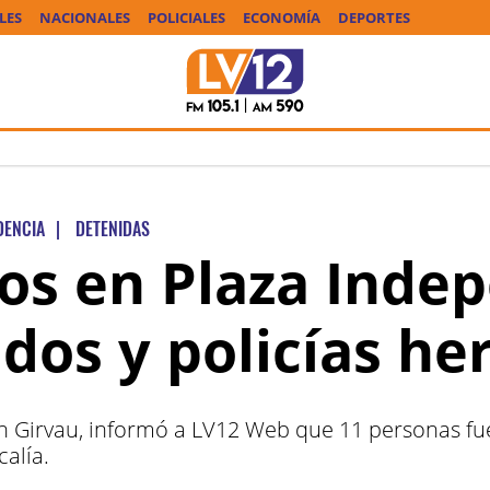
LES
NACIONALES
POLICIALES
ECONOMÍA
DEPORTES
DENCIA
|
DETENIDAS
ios en Plaza Inde
dos y policías he
uín Girvau, informó a LV12 Web que 11 personas fu
calía.