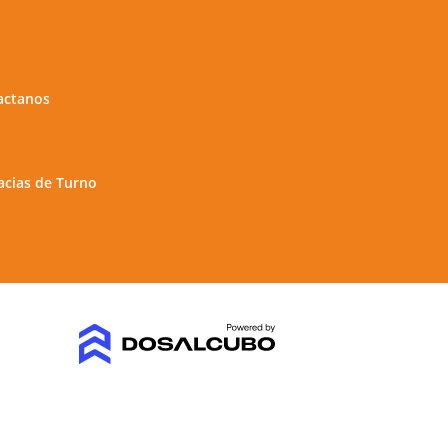
actanos
cias de Turno