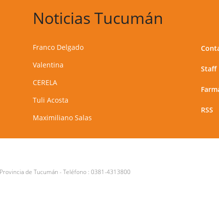
Noticias Tucumán
Franco Delgado
Cont
Valentina
Staff
CERELA
Farma
Tuli Acosta
RSS
Maximiliano Salas
 Provincia de Tucumán
- Teléfono :
0381-4313800