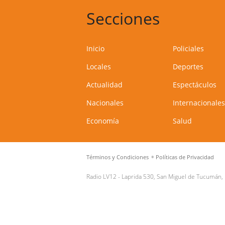
Secciones
Inicio
Policiales
Locales
Deportes
Actualidad
Espectáculos
Nacionales
Internacionales
Economía
Salud
Términos y Condiciones
Políticas de Privacidad
Radio LV12 -
Laprida 530, San Miguel de Tucumán,