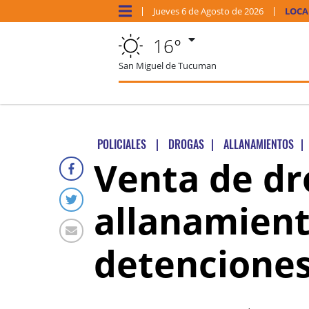
Jueves
6 de
Agosto
de 2026
LOCA
16°
San Miguel de Tucuman
POLICIALES
|
DROGAS
|
ALLANAMIENTOS
|
Venta de dr
allanamient
detencione