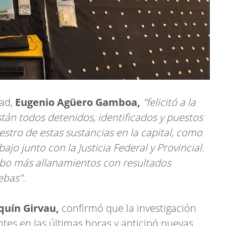
dad,
Eugenio Agüero Gamboa,
"felicitó a la
tán todos detenidos, identificados y puestos
cuestro de estas sustancias en la capital, como
ajo junto con la Justicia Federal y Provincial.
ubo más allanamientos con resultados
ebas".
quín Girvau,
confirmó que la investigación
es en las últimas horas y anticipó nuevas