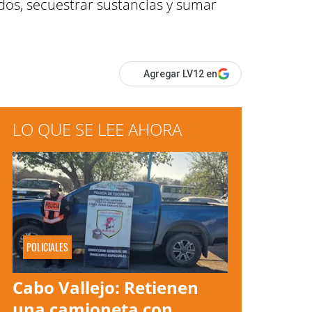
dos, secuestrar sustancias y sumar
Agregar LV12 en
LO QUE SE LEE AHORA
POLICIALES
Cabo Vallejo: Retienen
una camioneta con