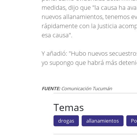
medidas, dijo que "la causa ha av
nuevos allanamientos, tenemos ev
rápidamente con la Justicia aco
esa causa".
Y añadió: "Hubo nuevos secuestros,
yo supongo que habrá más deteni
FUENTE:
Comunicación Tucumán
Temas
drogas
allanamientos
Po