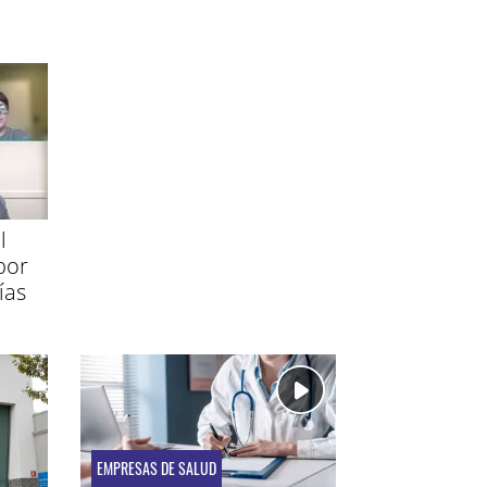
l
por
ías
EMPRESAS DE SALUD