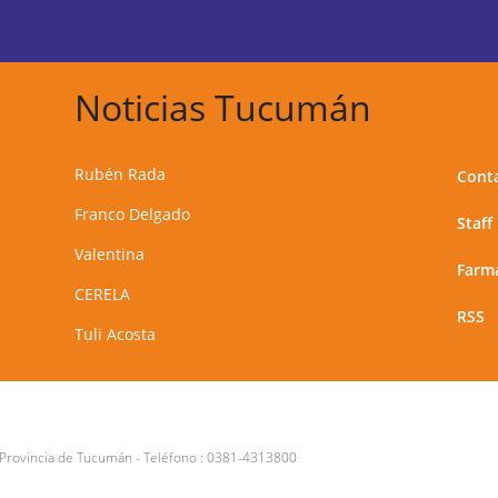
Noticias Tucumán
Rubén Rada
Cont
Franco Delgado
Staff
Valentina
Farma
CERELA
RSS
Tuli Acosta
 Provincia de Tucumán
- Teléfono :
0381-4313800