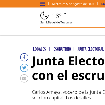
Miércoles
5 de
Agosto
de 2026
LO
18°
San Miguel de Tucuman
LOCALES
|
ESCRUTINIO
|
JUNTA ELECTORAL
Junta Electo
con el escru
Carlos Amaya, vocero de la Junta 
sección capital. Los detalles.