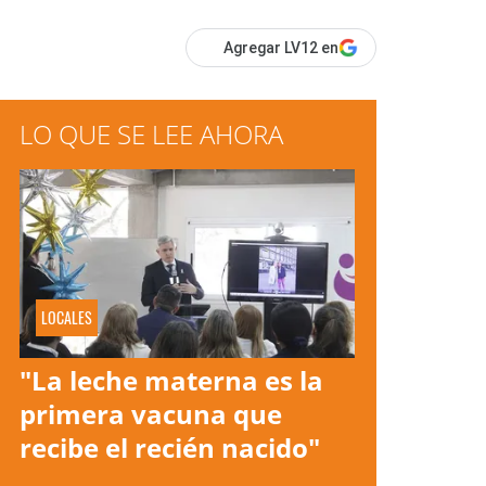
Agregar LV12 en
LO QUE SE LEE AHORA
LOCALES
"La leche materna es la
primera vacuna que
recibe el recién nacido"