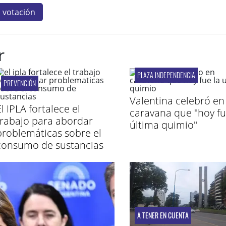
votación
r
PLAZA INDEPENDENCIA
PREVENCIÓN
Valentina celebró en
l IPLA fortalece el
caravana que "hoy fu
trabajo para abordar
última quimio"
problemáticas sobre el
consumo de sustancias
A TENER EN CUENTA