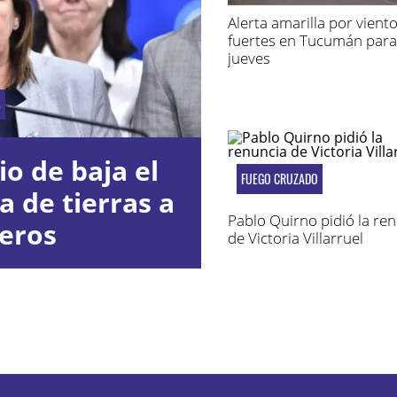
Alerta amarilla por vient
fuertes en Tucumán para
jueves
S
io de baja el
FUEGO CRUZADO
a de tierras a
Pablo Quirno pidió la re
jeros
de Victoria Villarruel