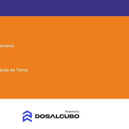
actanos
cias de Turno