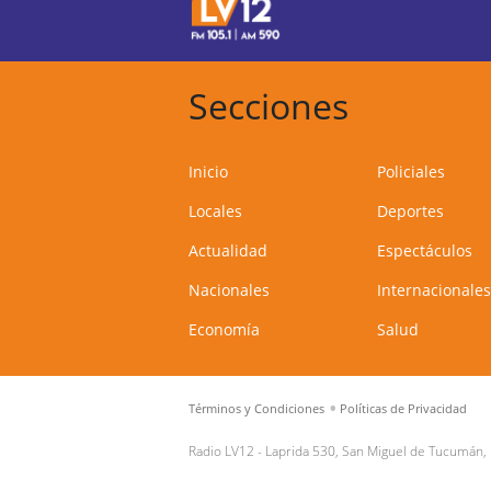
Secciones
Inicio
Policiales
Locales
Deportes
Actualidad
Espectáculos
Nacionales
Internacionales
Economía
Salud
Términos y Condiciones
Políticas de Privacidad
Radio LV12 -
Laprida 530, San Miguel de Tucumán,