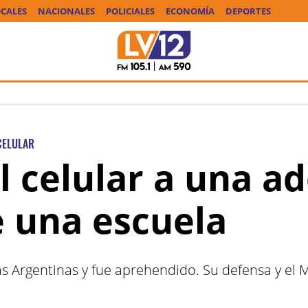
CALES
NACIONALES
POLICIALES
ECONOMÍA
DEPORTES
CELULAR
l celular a una a
e una escuela
cias Argentinas y fue aprehendido. Su defensa y e