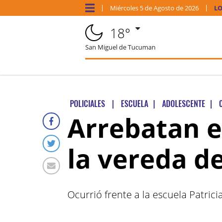
Miércoles
5 de
Agosto
de 2026
LO
18°
San Miguel de Tucuman
POLICIALES
|
ESCUELA
|
ADOLESCENTE
|
Arrebatan e
la vereda d
Ocurrió frente a la escuela Patri