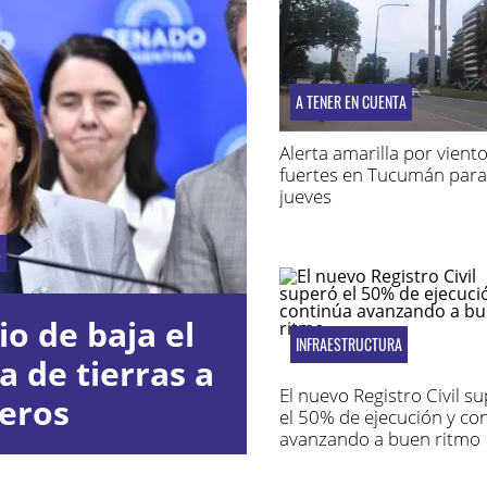
A TENER EN CUENTA
Alerta amarilla por vient
fuertes en Tucumán para
jueves
S
io de baja el
INFRAESTRUCTURA
a de tierras a
El nuevo Registro Civil s
jeros
el 50% de ejecución y co
avanzando a buen ritmo