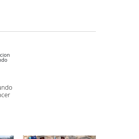
undo
ncer