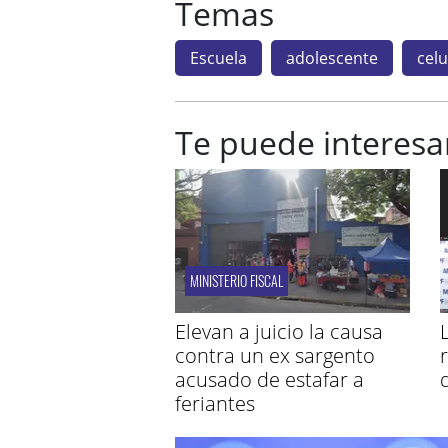
Temas
Escuela
adolescente
celu
Te puede interesa
MINISTERIO FISCAL
Elevan a juicio la causa
contra un ex sargento
acusado de estafar a
feriantes