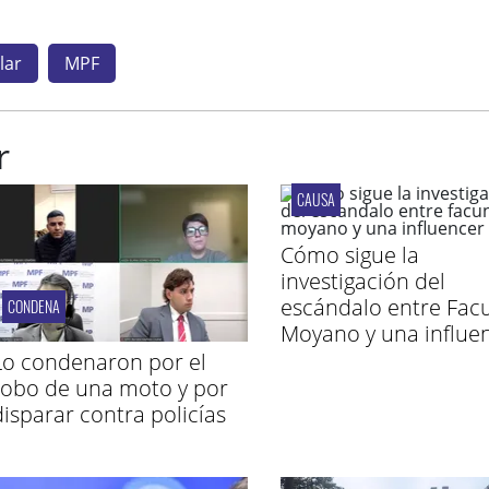
lar
MPF
r
CAUSA
Cómo sigue la
investigación del
escándalo entre Fac
CONDENA
Moyano y una influe
Lo condenaron por el
robo de una moto y por
disparar contra policías