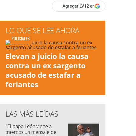
Agregar LV12 en
LO QUE SE LEE AHORA
POLICIALES
Elevan a juicio la causa
contra un ex sargento
acusado de estafar a
feriantes
LAS MÁS LEÍDAS
"El papa León viene a
traernos un mensaje de