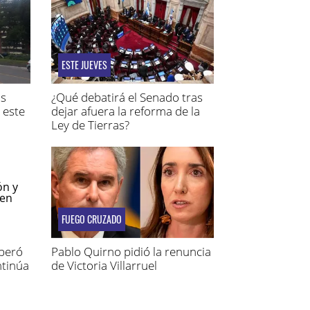
ESTE JUEVES
os
¿Qué debatirá el Senado tras
 este
dejar afuera la reforma de la
Ley de Tierras?
FUEGO CRUZADO
uperó
Pablo Quirno pidió la renuncia
ntinúa
de Victoria Villarruel