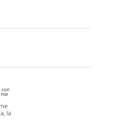
rme
a, la