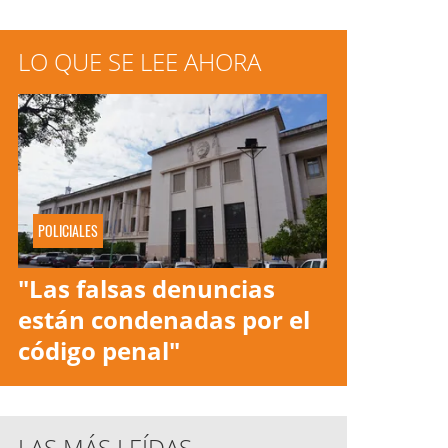
LO QUE SE LEE AHORA
POLICIALES
"Las falsas denuncias
están condenadas por el
código penal"
LAS MÁS LEÍDAS