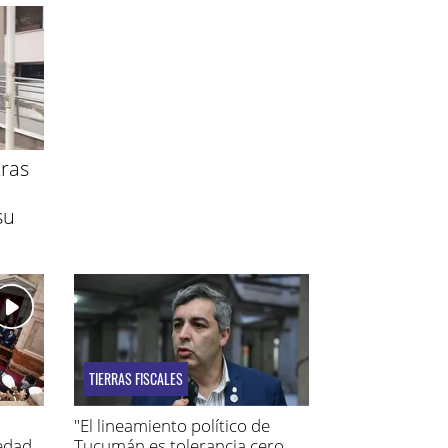
ras
su
TIERRAS FISCALES
"El lineamiento político de
iedad
Tucumán es tolerancia cero