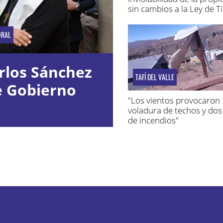
sin cambios a la Ley de T
ORAL
rlos Sánchez
TAFÍ DEL VALLE
e Gobierno
"Los vientos provocaron
voladura de techos y dos
de incendios"