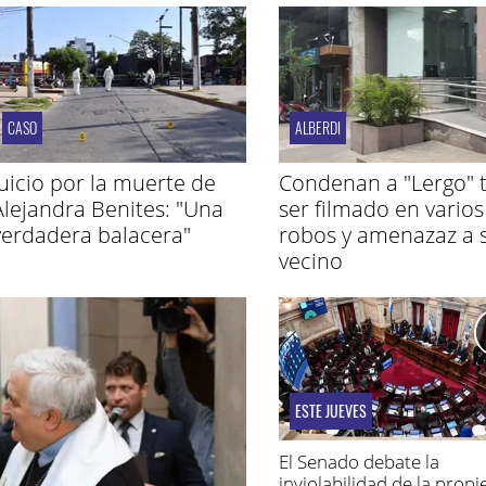
CASO
ALBERDI
Juicio por la muerte de
Condenan a "Lergo" t
Alejandra Benites: "Una
ser filmado en varios
verdadera balacera"
robos y amenazaz a 
vecino
ESTE JUEVES
El Senado debate la
inviolabilidad de la prop