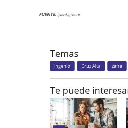
FUENTE:
ipaat.gov.ar
Temas
ingenio
Cruz Alta
zafra
Te puede interesa