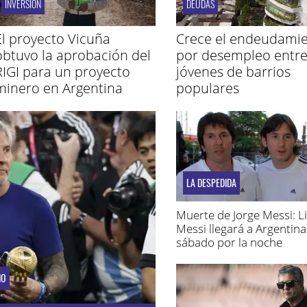
INVERSIÓN
DEUDAS
El proyecto Vicuña
Crece el endeudami
obtuvo la aprobación del
por desempleo entr
RIGI para un proyecto
jóvenes de barrios
minero en Argentina
populares
LA DESPEDIDA
Muerte de Jorge Messi: L
Messi llegará a Argentina
sábado por la noche
IO