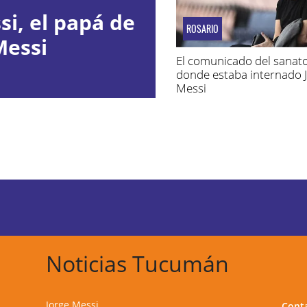
i, el papá de
ROSARIO
Messi
El comunicado del sanato
donde estaba internado 
Messi
Noticias Tucumán
Jorge Messi
Cont