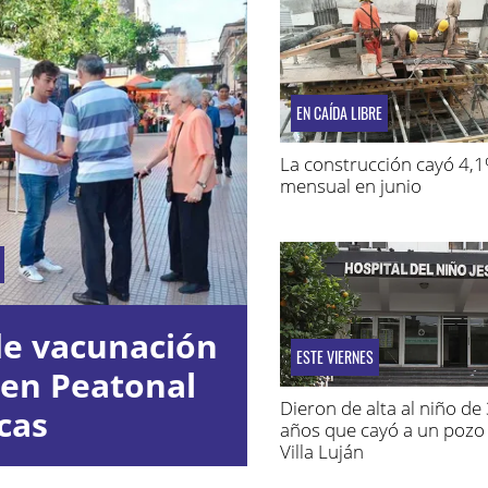
EN CAÍDA LIBRE
La construcción cayó 4,
mensual en junio
de vacunación
ESTE VIERNES
 en Peatonal
Dieron de alta al niño de
cas
años que cayó a un pozo
Villa Luján