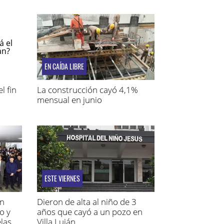
EN CAÍDA LIBRE
l fin
La construcción cayó 4,1%
mensual en junio
ESTE VIERNES
́n
Dieron de alta al niño de 3
o y
años que cayó a un pozo en
las
Villa Luján