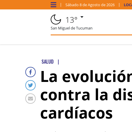
Sábado
8 de
Agosto
de 2026
LOC
13°
San Miguel de Tucuman
SALUD
|
La evolució
contra la di
cardíacos