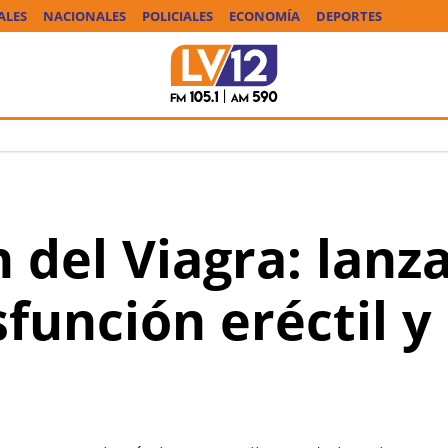
ALES
NACIONALES
POLICIALES
ECONOMÍA
DEPORTES
n del Viagra: lan
sfunción eréctil y