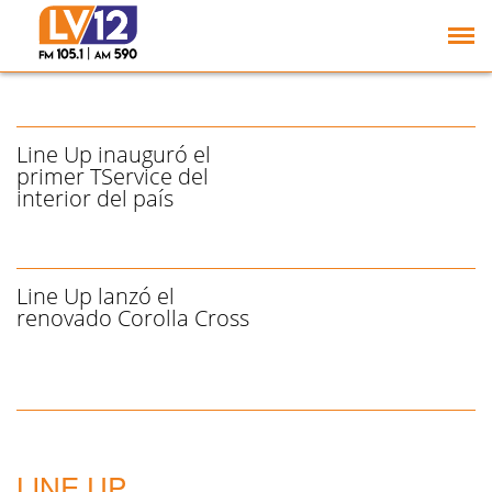
Toyota Plan: Line Up
entregó vehículos a 20
familias tucumanas
Line Up inauguró el
primer TService del
interior del país
Line Up lanzó el
renovado Corolla Cross
LINE UP