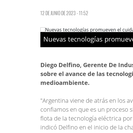
12 DE JUNIO DE 2023 - 11:52
Nuevas tecnologías promueve
Diego Delfino, Gerente De Indu
sobre el avance de las tecnolo
medioambiente.
"Argentina viene de atrás en los a
confiamos en que es un proceso sin
flota de la tecnología eléctrica por
indicó Delfino en el inicio de la cha