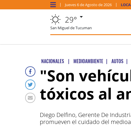
Jueves
6 de
Agosto
de 2026
LOCA
29°
San Miguel de Tucuman
NACIONALES
|
MEDIOAMBIENTE
|
AUTOS
|
"Son vehícu
tóxicos al 
Diego Delfino, Gerente De Industr
promueven el cuidado del medio