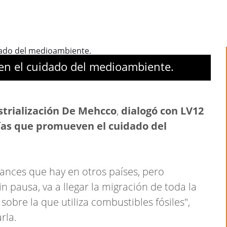
n el cuidado del medioambiente.
strialización De Mehcco
,
dialogó con LV12
gías que promueven el cuidado del
vances que hay en otros países, pero
 pausa, va a llegar la migración de toda la
 sobre la que utiliza combustibles fósiles",
rla.