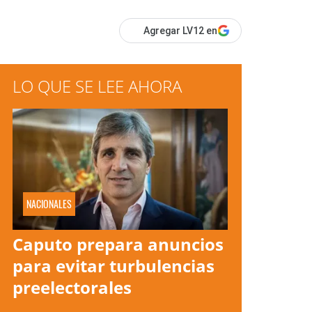
Agregar LV12 en
LO QUE SE LEE AHORA
NACIONALES
Caputo prepara anuncios
para evitar turbulencias
preelectorales