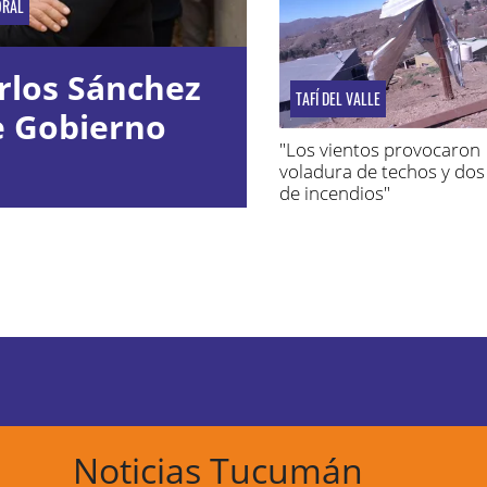
ORAL
rlos Sánchez
TAFÍ DEL VALLE
e Gobierno
"Los vientos provocaron
voladura de techos y dos
de incendios"
Noticias Tucumán