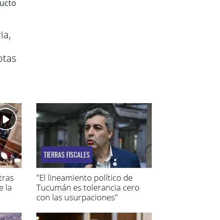
ia,
otas
TIERRAS FISCALES
tras
"El lineamiento político de
e la
Tucumán es tolerancia cero
con las usurpaciones"