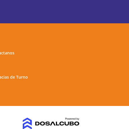
actanos
cias de Turno