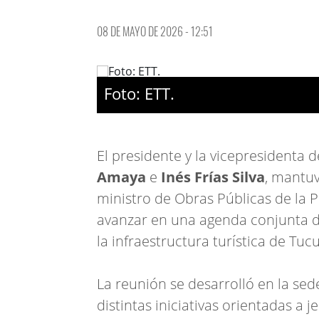
08 DE MAYO DE 2026 - 12:51
Foto: ETT.
El presidente y la vicepresidenta 
Amaya
e
Inés Frías Silva
, mantuv
ministro de Obras Públicas de la P
avanzar en una agenda conjunta de
la infraestructura turística de Tu
La reunión se desarrolló en la sed
distintas iniciativas orientadas a 