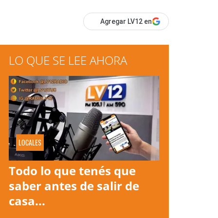
Agregar LV12 en
LO QUE SE LEE AHORA
LOCALES
Todo lo que tenés que
saber antes de salir de
casa...