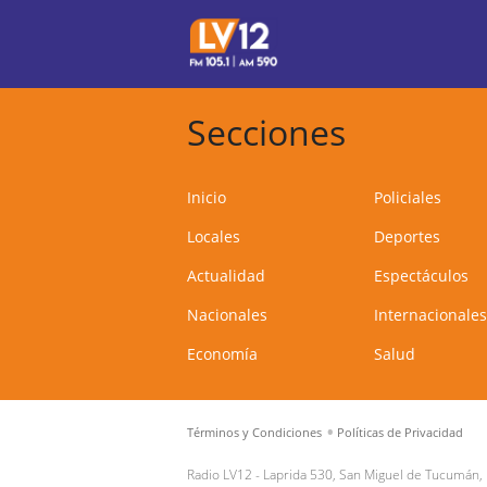
Secciones
Inicio
Policiales
Locales
Deportes
Actualidad
Espectáculos
Nacionales
Internacionales
Economía
Salud
Términos y Condiciones
Políticas de Privacidad
Radio LV12 -
Laprida 530, San Miguel de Tucumán,