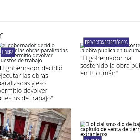
r
PROYECTOS ESTRATÉGICOS
UOCRA
"El gobernador ha
sostenido la obra pú
"El gobernador decidió
en Tucumán"
ejecutar las obras
paralizadas y eso
permitió devolver
puestos de trabajo"