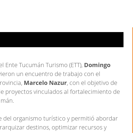
del Ente Tucumán Turismo (ETT),
Domingo
ieron un encuentro de trabajo con el
rovincia,
Marcelo Nazur
, con el objetivo de
 proyectos vinculados al fortalecimiento de
cumán.
e del organismo turístico y permitió abordar
jerarquizar destinos, optimizar recursos y