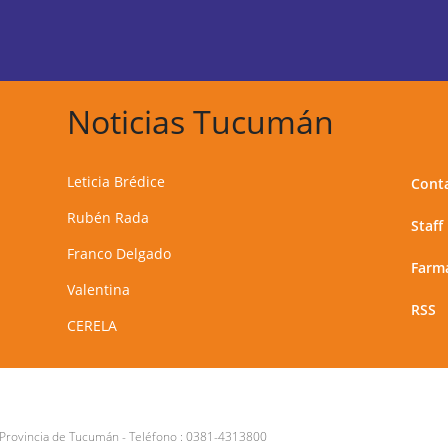
Noticias Tucumán
Leticia Brédice
Cont
Rubén Rada
Staff
Franco Delgado
Farma
Valentina
RSS
CERELA
 Provincia de Tucumán
- Teléfono :
0381-4313800