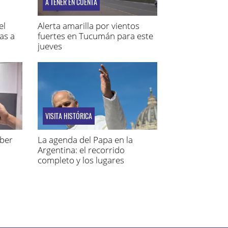
A TENER EN CUENTA
el
Alerta amarilla por vientos
as a
fuertes en Tucumán para este
jueves
VISITA HISTÓRICA
aber
La agenda del Papa en la
Argentina: el recorrido
completo y los lugares
elegidos