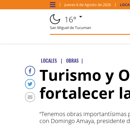
Jueves
6 de
Agosto
de 2026
LOCA
16°
San Miguel de Tucuman
LOCALES
|
OBRAS
|
Turismo y O
fortalecer l
“Tenemos obras importantísimas pa
con Domingo Amaya, presidente de