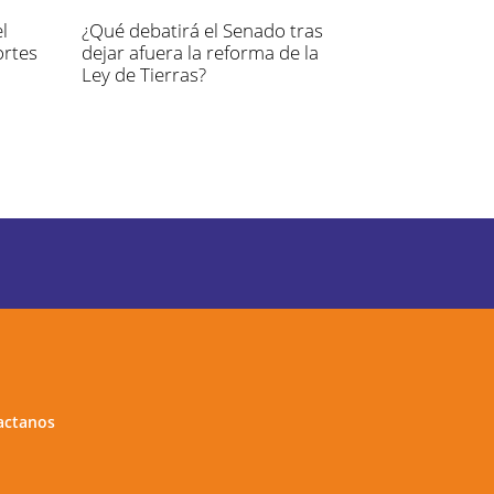
l
¿Qué debatirá el Senado tras
ortes
dejar afuera la reforma de la
Ley de Tierras?
actanos