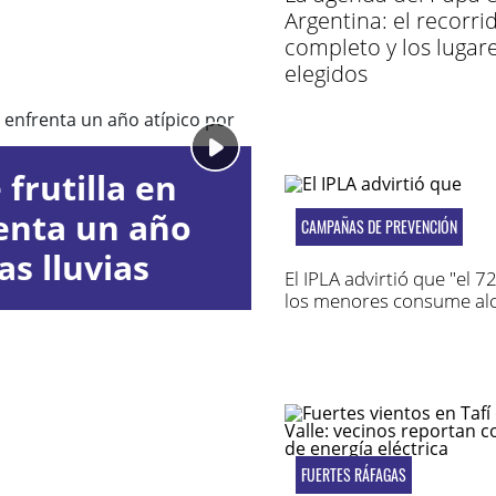
Argentina: el recorri
completo y los lugar
elegidos
frutilla en
enta un año
CAMPAÑAS DE PREVENCIÓN
as lluvias
El IPLA advirtió que "el 
los menores consume alc
FUERTES RÁFAGAS