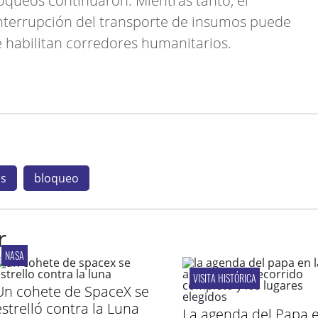
loqueos continuaron. Mientras tanto, el
 interrupción del transporte de insumos puede
e habilitan corredores humanitarios.
es
bloqueo
r
NASA
VISITA HISTÓRICA
Un cohete de SpaceX se
estrelló contra la Luna
La agenda del Papa e