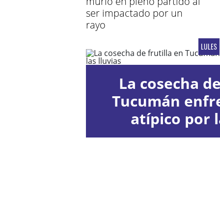
murió en pleno partido al
ser impactado por un
rayo
LULES
La cosecha de 
Tucumán enfr
atípico por l