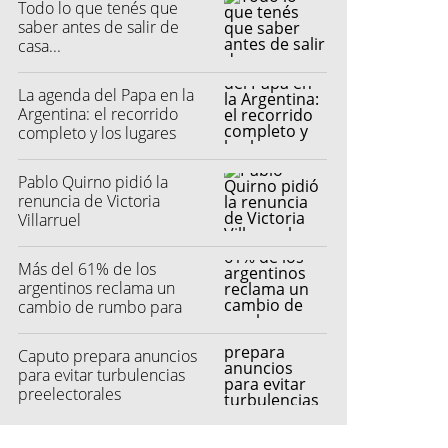
Todo lo que tenés que
saber antes de salir de
casa...
La agenda del Papa en la
Argentina: el recorrido
completo y los lugares
elegidos
Pablo Quirno pidió la
renuncia de Victoria
Villarruel
Más del 61% de los
argentinos reclama un
cambio de rumbo para
2027
Caputo prepara anuncios
para evitar turbulencias
preelectorales