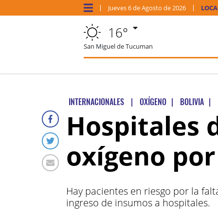
Jueves
6 de
Agosto
de 2026
LOCA
16°
San Miguel de Tucuman
INTERNACIONALES
|
OXÍGENO
|
BOLIVIA
|
Hospitales d
oxígeno por
Hay pacientes en riesgo por la fa
ingreso de insumos a hospitales.