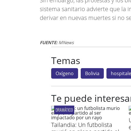
Sin embargo, las protestas y los b
sistema sanitario advierte que la
derivar en nuevas muertes si no s
FUENTE:
MNews
Temas
Oxígeno
Bolivia
hospital
Te puede interesa
DRAMÁTICO
Tailandia: Un futbolista