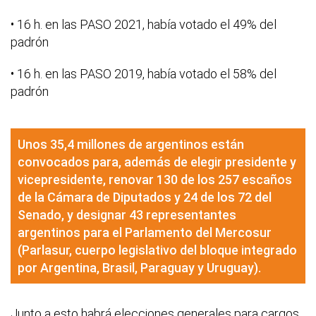
• 16 h. en las PASO 2021, había votado el 49% del
padrón
• 16 h. en las PASO 2019, había votado el 58% del
padrón
Unos 35,4 millones de argentinos están
convocados para, además de elegir presidente y
vicepresidente, renovar 130 de los 257 escaños
de la Cámara de Diputados y 24 de los 72 del
Senado, y designar 43 representantes
argentinos para el Parlamento del Mercosur
(Parlasur, cuerpo legislativo del bloque integrado
por Argentina, Brasil, Paraguay y Uruguay).
Junto a esto habrá elecciones generales para cargos