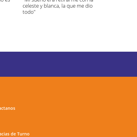
celeste y blanca, la que me dio
todo"
actanos
cias de Turno