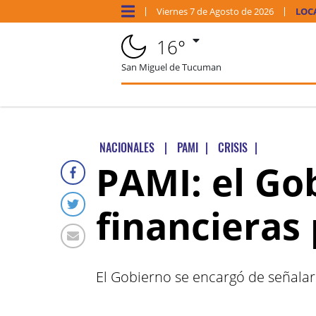
Viernes
7 de
Agosto
de 2026
LOC
16°
San Miguel de Tucuman
NACIONALES
|
PAMI
|
CRISIS
|
PAMI: el Go
financieras
El Gobierno se encargó de señalar 