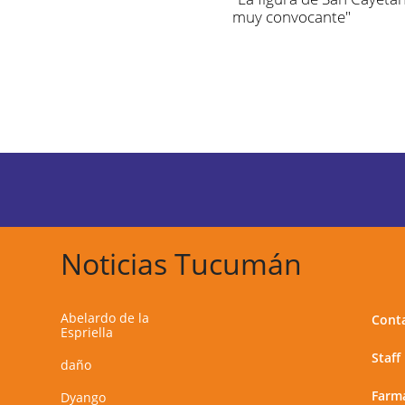
muy convocante"
Noticias Tucumán
Abelardo de la
Cont
Espriella
Staff
daño
Farma
Dyango