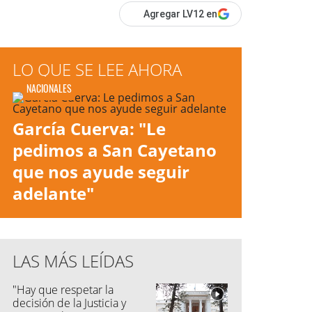
Agregar LV12 en
LO QUE SE LEE AHORA
NACIONALES
García Cuerva: "Le
pedimos a San Cayetano
que nos ayude seguir
adelante"
LAS MÁS LEÍDAS
"Hay que respetar la
decisión de la Justicia y