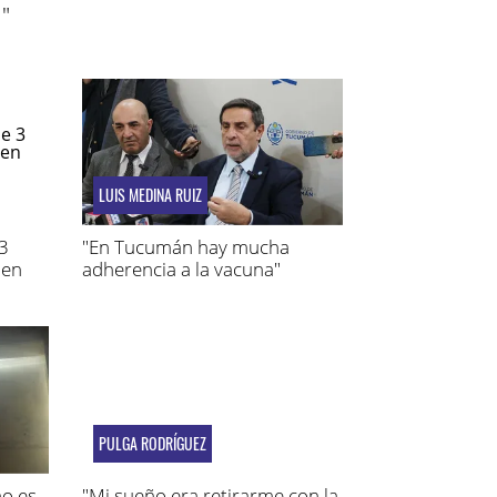
"
LUIS MEDINA RUIZ
 3
"En Tucumán hay mucha
 en
adherencia a la vacuna"
PULGA RODRÍGUEZ
no es
"Mi sueño era retirarme con la