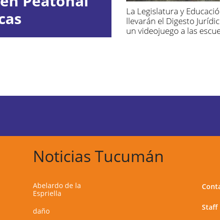
 en Peatonal
La Legislatura y Educacio
cas
llevarán el Digesto Jurídic
un videojuego a las escue
Noticias Tucumán
Abelardo de la
Cont
Espriella
Staff
daño