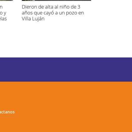
́n
Dieron de alta al niño de 3
o y
años que cayó a un pozo en
las
Villa Luján
actanos