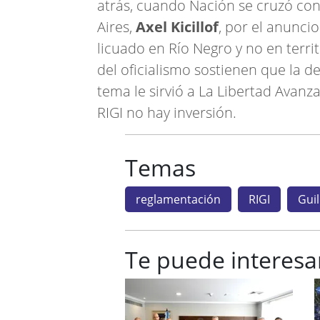
atrás, cuando Nación se cruzó con
Aires,
Axel Kicillof
, por el anunci
licuado en Río Negro y no en terr
del oficialismo sostienen que la de
tema le sirvió a La Libertad Avanz
RIGI no hay inversión.
Temas
reglamentación
RIGI
Gui
Te puede interesa