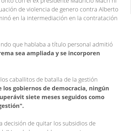
frontó con el ex presidente Mauricio Macri ni
situación de violencia de genero contra Alberto
minó en la intermediación en la contratación
rando que hablaba a título personal admitió
rema sea ampliada y se incorporen
os caballitos de batalla de la gestión
e los gobiernos de democracia, ningún
superávit siete meses seguidos como
gestión".
la decisión de quitar los subsidios de