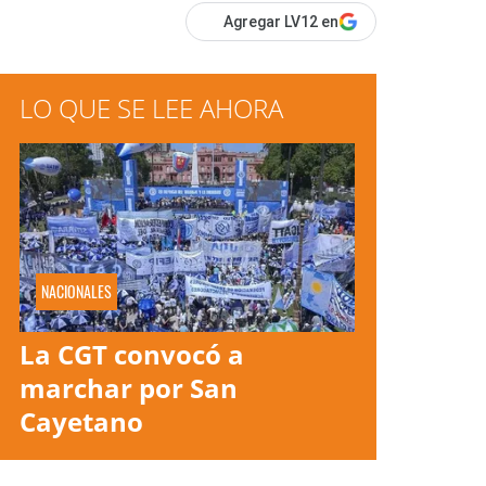
Agregar LV12 en
LO QUE SE LEE AHORA
NACIONALES
La CGT convocó a
marchar por San
Cayetano