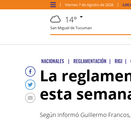
Viernes
7 de
Agosto
de 2026
LOC
14°
San Miguel de Tucuman
NACIONALES
|
REGLAMENTACIÓN
|
RIGI
|
La reglament
esta seman
Según informó Guillermo Francos, 