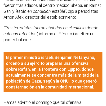
fueron trasladados al centro médico Sheba, en Ramat
Gan, y
"están en condición estable"
, dijo a periodistas
Arnon Afek, director del establecimiento.
"Tres terroristas fueron abatidos en el edificio donde
estaban retenidos",
informó el Ejército israelí en un
primer balance.
El primer ministro israelí, Benjamin Netanyahu,
ordenó a su ejército preparar una ofensiva
sobre Rafah, en la frontera con Egipto, donde
actualmente se concentra más de la mitad de la
población de Gaza, según la ONU, lo que generó
consternación en la comunidad internacional.
Hamas advirtió el domingo que tal ofensiva