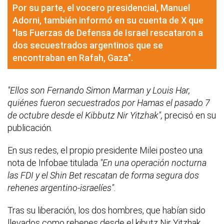
Por su parte, el vocero presidencial, Manuel
Adorni, también informó en su cuenta de X que
"las Fuerzas de Defensa de Israel rescataron a
dos secuestrados argentinos que se
encontraban en Rafah, Gaza".
"Ellos son Fernando Simon Marman y Louis Har,
quiénes fueron secuestrados por Hamas el pasado 7
de octubre desde el Kibbutz Nir Yitzhak",
precisó en su
publicación.
En sus redes, el propio presidente Milei posteo una
nota de Infobae titulada
"En una operación nocturna
las FDI y el Shin Bet rescatan de forma segura dos
rehenes argentino-israelíes".
Tras su liberación, los dos hombres, que habían sido
llevados como rehenes desde el kibutz Nir Yitzhak,