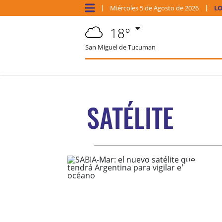
Miércoles
5 de
Agosto
de 2026
LO
18°
San Miguel de Tucuman
SATÉLITE