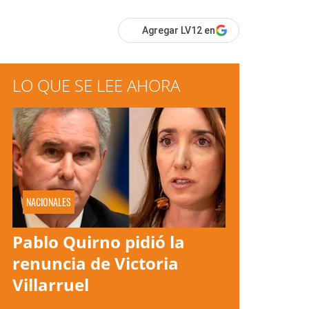
Agregar LV12 en
LO QUE SE LEE AHORA
NACIONALES
Pablo Quirno pidió la
renuncia de Victoria
Villarruel