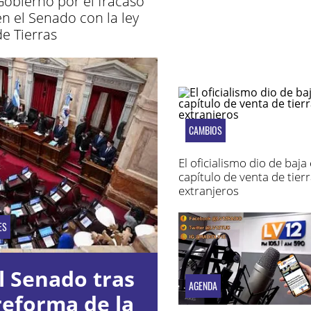
Gobierno por el fracaso
en el Senado con la ley
de Tierras
CAMBIOS
El oficialismo dio de baja 
capítulo de venta de tierr
extranjeros
ES
l Senado tras
AGENDA
reforma de la