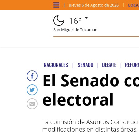
Jueves
6 de
Agosto
de 2026
LOCA
16°
San Miguel de Tucuman
NACIONALES
|
SENADO
|
DEBATE
|
REFOR
El Senado c
electoral
La comisión de Asuntos Constitucio
modificaciones en distintas áreas.