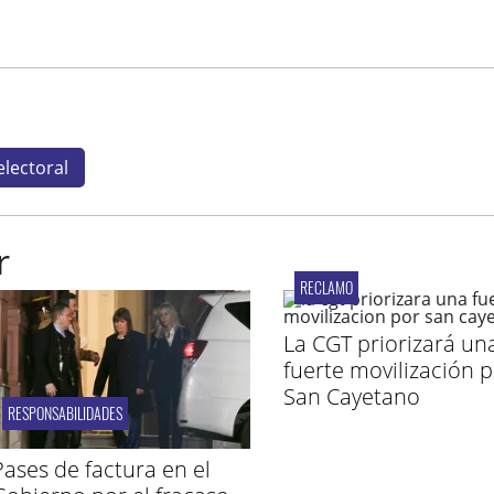
lectoral
r
RECLAMO
La CGT priorizará un
fuerte movilización 
San Cayetano
RESPONSABILIDADES
Pases de factura en el