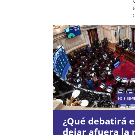
ESTE JUEV
¿Qué debatirá e
dejar afuera la 