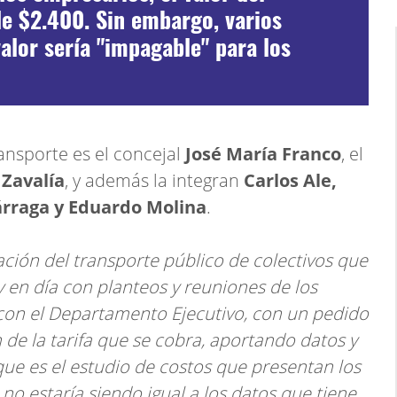
de $2.400. Sin embargo, varios
alor sería "impagable" para los
ansporte es el concejal
José María Franco
, el
 Zavalía
, y además la integran
Carlos Ale,
árraga y Eduardo Molina
.
ación del transporte público de colectivos que
y en día con planteos y reuniones de los
on el Departamento Ejecutivo, con un pedido
n de la tarifa que se cobra, aportando datos y
ue es el estudio de costos que presentan los
o estaría siendo igual a los datos que tiene