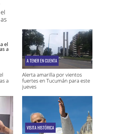
r
el
ias
A TENER EN CUENTA
el
Alerta amarilla por vientos
as a
fuertes en Tucumán para este
jueves
VISITA HISTÓRICA