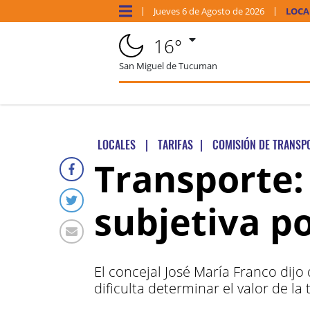
Jueves
6 de
Agosto
de 2026
LOCA
16°
San Miguel de Tucuman
LOCALES
|
TARIFAS
|
COMISIÓN DE TRANSP
Transporte:
subjetiva po
El concejal José María Franco dij
dificulta determinar el valor de la t