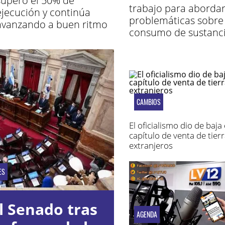
superó el 50% de
trabajo para aborda
ejecución y continúa
problemáticas sobre 
avanzando a buen ritmo
consumo de sustanc
CAMBIOS
El oficialismo dio de baja 
capítulo de venta de tierr
extranjeros
ES
l Senado tras
AGENDA