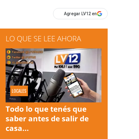
Agregar LV12 en
LO QUE SE LEE AHORA
LOCALES
Todo lo que tenés que
saber antes de salir de
casa...