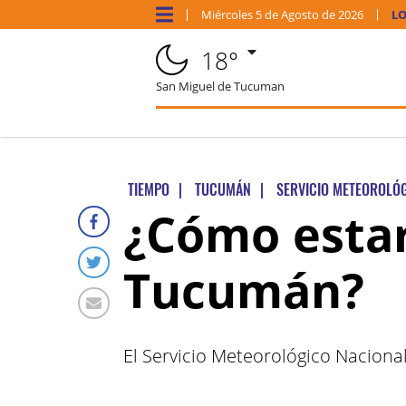
Miércoles
5 de
Agosto
de 2026
LO
18°
San Miguel de Tucuman
TIEMPO
|
TUCUMÁN
|
SERVICIO METEOROLÓ
¿Cómo estar
Tucumán?
El Servicio Meteorológico Nacional