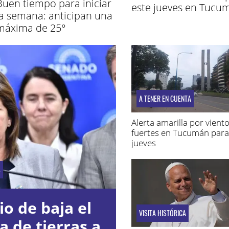
Buen tiempo para iniciar
este jueves en Tucu
la semana: anticipan una
máxima de 25°
A TENER EN CUENTA
Alerta amarilla por vient
fuertes en Tucumán para
jueves
S
io de baja el
VISITA HISTÓRICA
a de tierras a