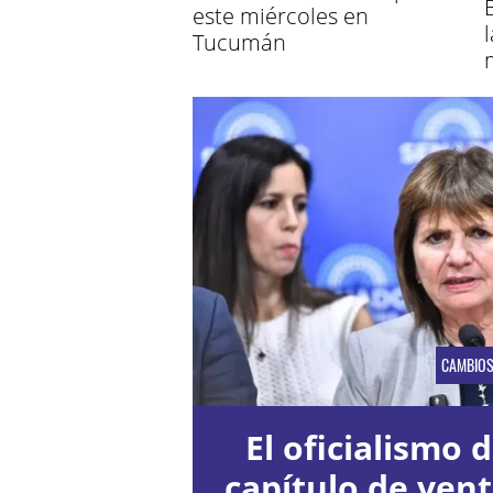
este miércoles en
Tucumán
CAMBIO
El oficialismo d
capítulo de vent