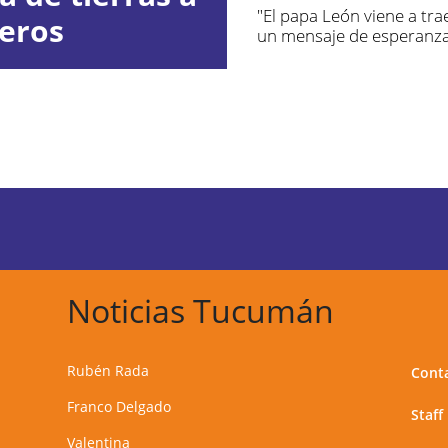
"El papa León viene a tr
jeros
un mensaje de esperanz
Noticias Tucumán
Rubén Rada
Cont
Franco Delgado
Staff
Valentina