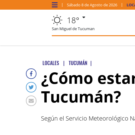
Sábado
8 de
Agosto
de 2026
LOC
18°
San Miguel de Tucuman
LOCALES
|
TUCUMÁN
|
¿Cómo estar
Tucumán?
Según el Servicio Meteorológico Na