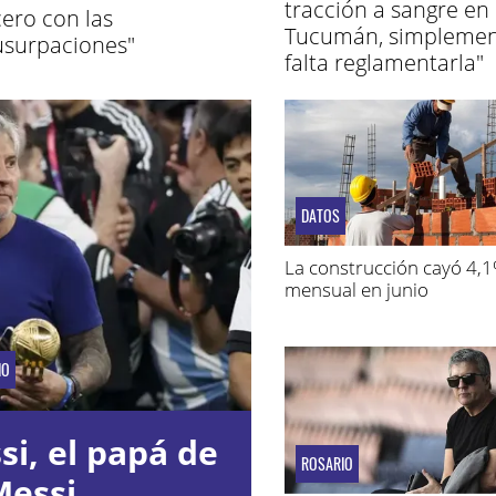
tracción a sangre en
cero con las
Tucumán, simpleme
usurpaciones"
falta reglamentarla"
DATOS
La construcción cayó 4,
mensual en junio
IO
i, el papá de
ROSARIO
Messi