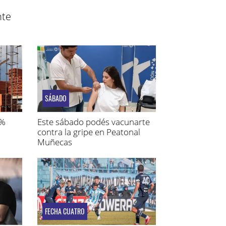
nte
SÁBADO
1%
Este sábado podés vacunarte
contra la gripe en Peatonal
Muñecas
FECHA CUATRO