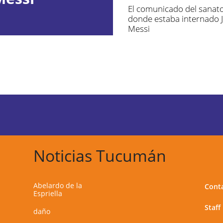
El comunicado del sanato
donde estaba internado 
Messi
Noticias Tucumán
Abelardo de la
Cont
Espriella
Staff
daño