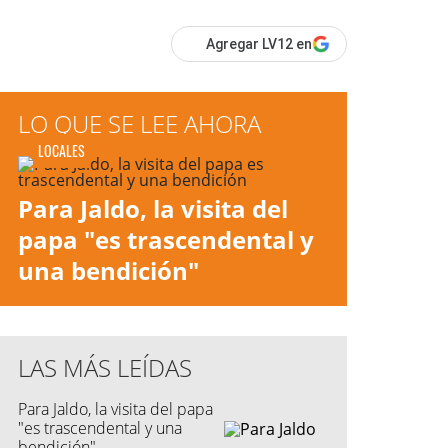
Agregar LV12 en
LO QUE SE LEE AHORA
LOCALES
Para Jaldo, la visita del
papa "es trascendental y
una bendición"
LAS MÁS LEÍDAS
Para Jaldo, la visita del papa
"es trascendental y una
bendición"