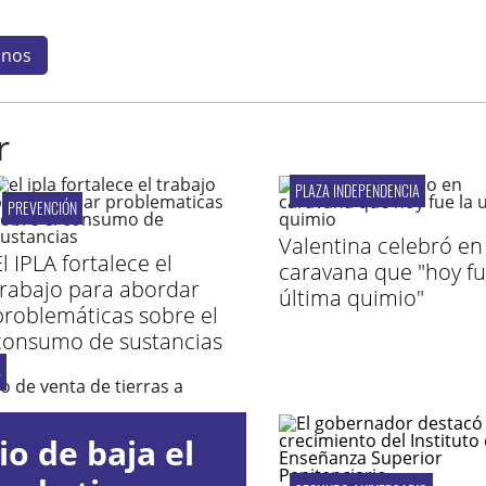
inos
r
PLAZA INDEPENDENCIA
PREVENCIÓN
Valentina celebró en
l IPLA fortalece el
caravana que "hoy fu
trabajo para abordar
última quimio"
problemáticas sobre el
consumo de sustancias
S
io de baja el