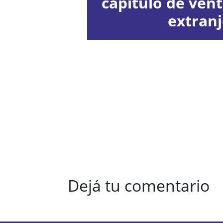
capítulo de vent
extran
Dejá tu comentario