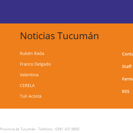
Noticias Tucumán
Rubén Rada
Cont
Franco Delgado
Staff
Valentina
Farma
CERELA
RSS
Tuli Acosta
 Provincia de Tucumán
- Teléfono :
0381-4313800