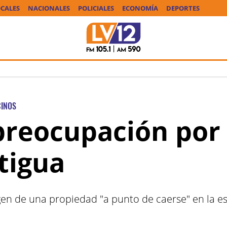
CALES
NACIONALES
POLICIALES
ECONOMÍA
DEPORTES
CINOS
 preocupación por
tigua
 de una propiedad "a punto de caerse" en la esqui