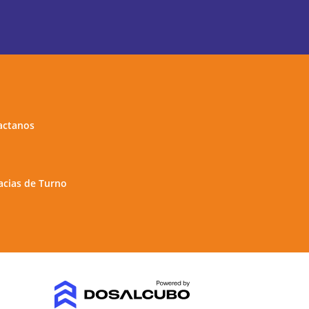
actanos
cias de Turno