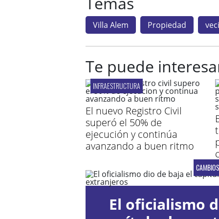
Temas
Villa Alem
Propiedad
vec
Te puede interesa
INFRAESTRUCTURA
El nuevo Registro Civil
E
superó el 50% de
ejecución y continúa
avanzando a buen ritmo
CAMBIO
El oficialismo d