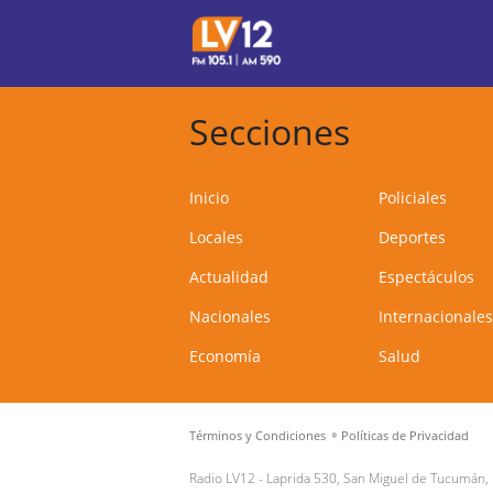
Secciones
Inicio
Policiales
Locales
Deportes
Actualidad
Espectáculos
Nacionales
Internacionales
Economía
Salud
Términos y Condiciones
Políticas de Privacidad
Radio LV12 -
Laprida 530, San Miguel de Tucumán,