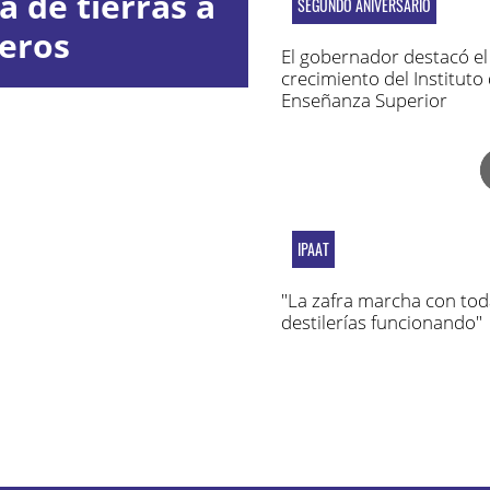
a de tierras a
SEGUNDO ANIVERSARIO
jeros
El gobernador destacó el
crecimiento del Instituto
Enseñanza Superior
Penitenciario
IPAAT
"La zafra marcha con tod
destilerías funcionando"