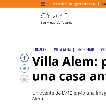
Miércoles
5 de
Agosto
de 2026
LO
20°
San Miguel de Tucuman
LOCALES
|
VILLA ALEM
|
PROPIEDAD
|
VE
Villa Alem:
una casa an
Un oyente de LV12 envío una imagen
Alem.