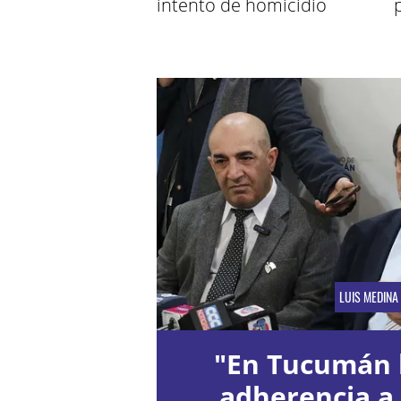
intento de homicidio
LUIS MEDINA 
"En Tucumán
adherencia a 