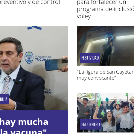
preventivo y de control
para fortalecer un
programa de inclusi
vóley
FESTIVIDAD
"La figura de San Cayeta
muy convocante"
RUIZ
 hay mucha
ENCUENTRO
la vacuna"