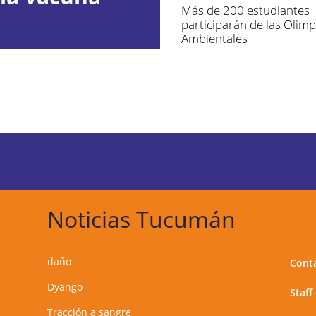
Más de 200 estudiantes
participarán de las Olim
Ambientales
Noticias Tucumán
daño
Cont
Dyango
Staff
Tracción a sangre