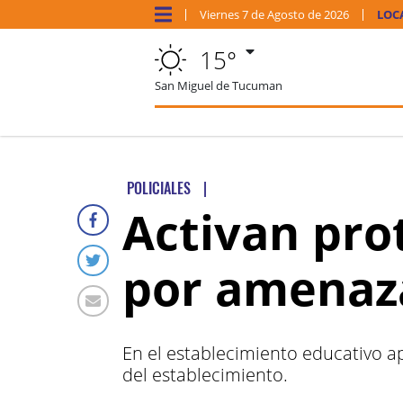
Viernes
7 de
Agosto
de 2026
LOC
15°
San Miguel de Tucuman
POLICIALES
|
Activan pro
por amenaza
En el establecimiento educativo 
del establecimiento.