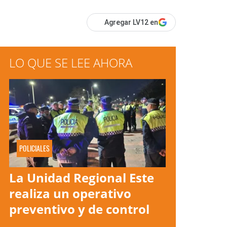
Agregar LV12 en
LO QUE SE LEE AHORA
POLICIALES
La Unidad Regional Este
realiza un operativo
preventivo y de control