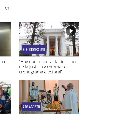
ón en
ELECCIONES UNT
no es
"Hay que respetar la decisión
de la Justicia y retomar el
cronograma electoral"
7 DE AGOSTO