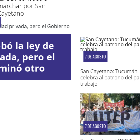
marchar por San
Cayetano
bó la ley de
ada, pero el
7 DE AGOSTO
iminó otro
San Cayetano: Tucumán
ulo
celebra al patrono del pan
trabajo
7 DE AGOSTO