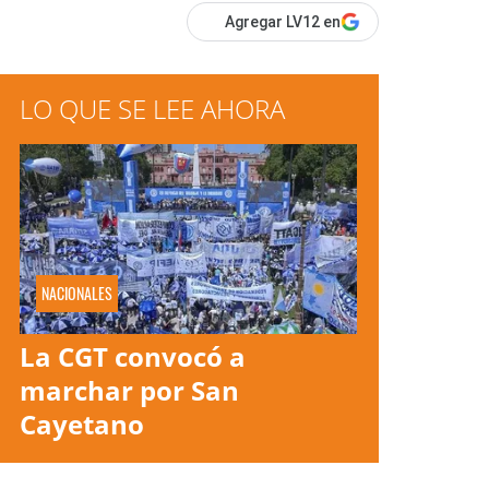
Agregar LV12 en
LO QUE SE LEE AHORA
NACIONALES
La CGT convocó a
marchar por San
Cayetano