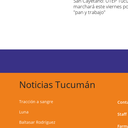
San Cayetano: UTEP Tu
marchará este viernes p
"pan y trabajo"
Noticias Tucumán
Tracción a sangre
Cont
Luna
Staff
Baltasar Rodríguez
Farma