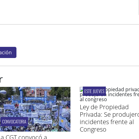
ación
r
ESTE JUEVES
Ley de Propiedad
Privada: Se produjer
incidentes frente al
CONVOCATORIA
Congreso
La CGT convocó a