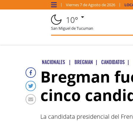
Viernes
7 de
Agosto
de 2026
LOC
10°
San Miguel de Tucuman
NACIONALES
|
BREGMAN
|
CANDIDATOS
|
Bregman fue
cinco candi
La candidata presidencial del Fre