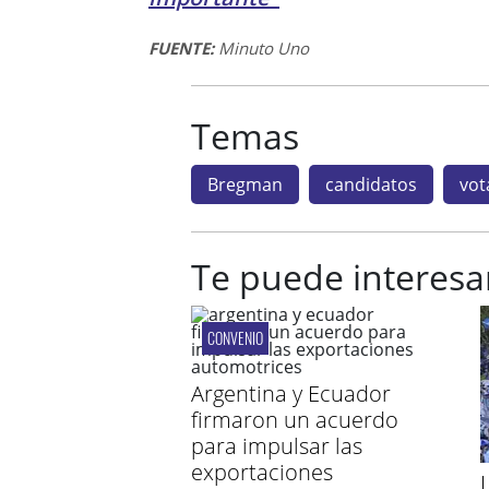
FUENTE:
Minuto Uno
Temas
Bregman
candidatos
vot
Te puede interesa
CONVENIO
Argentina y Ecuador
firmaron un acuerdo
para impulsar las
exportaciones