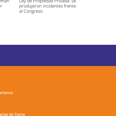
cumán
Ley de Propiedad Privada: Se
or
produjeron incidentes frente
al Congreso
actanos
cias de Turno