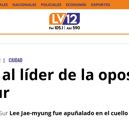
ALES
NACIONALES
POLICIALES
ECONOMÍA
DEPORTES
R
|
CIUDAD
l líder de la opo
ur
 Sur
Lee Jae-myung fue apuñalado en el cuello