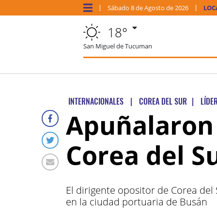
Sábado
8 de
Agosto
de 2026
LOC
18°
San Miguel de Tucuman
INTERNACIONALES
|
COREA DEL SUR
|
LÍDE
Apuñalaron a
Corea del S
El dirigente opositor de Corea del
en la ciudad portuaria de Busán