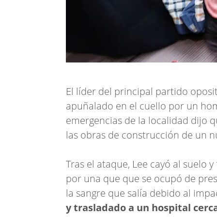
El líder del principal partido opos
apuñalado en el cuello por un hom
emergencias de la localidad dijo q
las obras de construcción de un n
Tras el ataque, Lee cayó al suelo y 
por una que que se ocupó de pres
la sangre que salía debido al impa
y trasladado a un hospital cerc