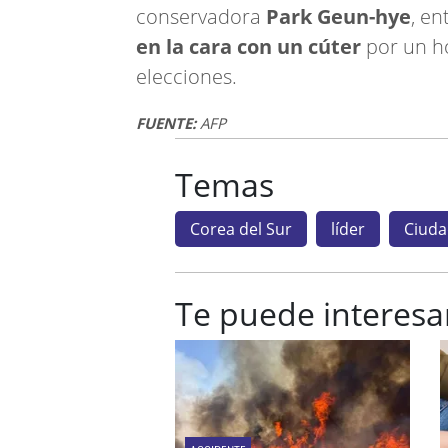
conservadora
Park Geun-hye
, en
en la cara con un cúter
por un h
elecciones.
FUENTE:
AFP
Temas
Corea del Sur
líder
Ciuda
Te puede interesa