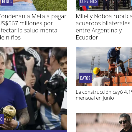
REDES
CONVENIOS
Condenan a Meta a pagar
Milei y Noboa rubric
US$567 millones por
acuerdos bilaterales
afectar la salud mental
entre Argentina y
de niños
Ecuador
DATOS
La construcción cayó 4,
mensual en junio
IO