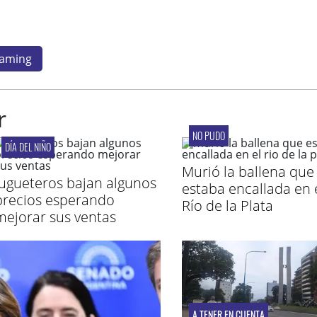
eaming
r
NO PUDO
DÍA DEL NIÑO
Murió la ballena que
Jugueteros bajan algunos
estaba encallada en 
precios esperando
Río de la Plata
mejorar sus ventas
A TENER EN CUENTA