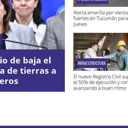
Alerta amarilla por vient
fuertes en Tucumán para
jueves
S
io de baja el
INFRAESTRUCTURA
a de tierras a
El nuevo Registro Civil s
jeros
el 50% de ejecución y co
avanzando a buen ritmo