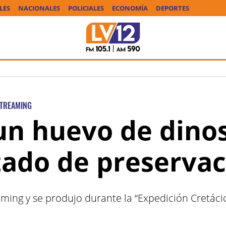
LES
NACIONALES
POLICIALES
ECONOMÍA
DEPORTES
TREAMING
n huevo de dinos
tado de preserva
aming y se produjo durante la “Expedición Cretácic