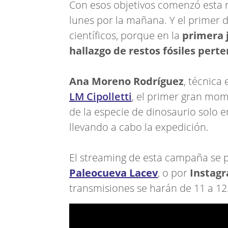
Con esos objetivos comenzó esta 
lunes por la mañana. Y el primer d
científicos, porque en la
primera 
hallazgo de restos fósiles pert
Ana Moreno Rodríguez
, técnica
LM Cipolletti
, el primer gran mom
de la especie de dinosaurio solo e
llevando a cabo la expedición.
El streaming de esta campaña se
Paleocueva Lacev
, o por
Instag
transmisiones se harán de 11 a 12.