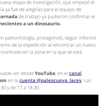
nueva etapa de investigación, que empezó el
ía ya fue de alegrías para el equipo de
jornada
de trabajo ya pudieron confirmar el
enecientes a un dinosaurio.
 en paleontología, protagonizó, según informó
ento de la expedición al encontrar un hueso
ncontrado en la zona en la que se está
 puede ver desde
YouTube
, en el
canal
ram
en la
cuenta @paleocueva_lacev
. Las
30 y de 17 a 18.30.