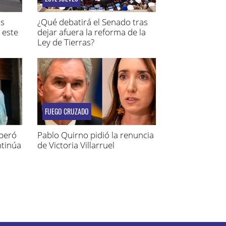
os
¿Qué debatirá el Senado tras
 este
dejar afuera la reforma de la
Ley de Tierras?
FUEGO CRUZADO
uperó
Pablo Quirno pidió la renuncia
ntinúa
de Victoria Villarruel