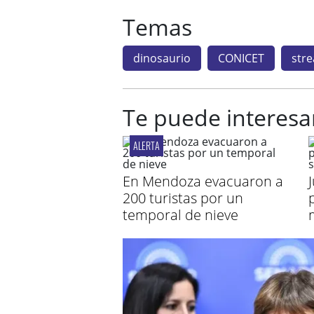
Temas
dinosaurio
CONICET
str
Te puede interesa
ALERTA
En Mendoza evacuaron a
200 turistas por un
temporal de nieve