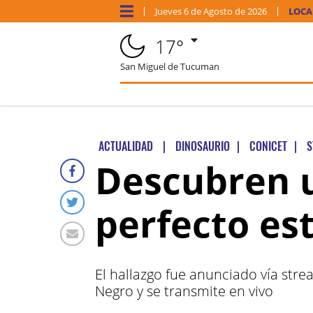
Jueves
6 de
Agosto
de 2026
LOCA
17°
San Miguel de Tucuman
ACTUALIDAD
|
DINOSAURIO
|
CONICET
|
S
Descubren u
perfecto es
El hallazgo fue anunciado vía stre
Negro y se transmite en vivo