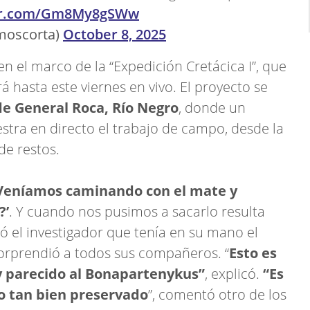
ter.com/Gm8My8gSWw
moscorta)
October 8, 2025
en el marco de la “Expedición Cretácica I”, que
á hasta este viernes en vivo. El proyecto se
de General Roca, Río Negro
, donde un
stra en directo el trabajo de campo, desde la
de restos.
Veníamos caminando con el mate y
?’
. Y cuando nos pusimos a sacarlo resulta
tó el investigador que tenía en su mano el
 sorprendió a todos sus compañeros. “
Esto es
y parecido al Bonapartenykus”
, explicó.
“Es
o tan bien preservado
”, comentó otro de los