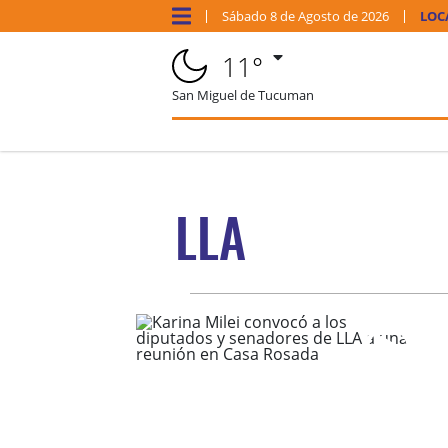
Sábado
8 de
Agosto
de 2026
LOC
11°
San Miguel de Tucuman
LLA