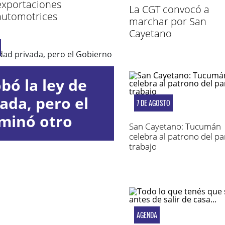
exportaciones
La CGT convocó a
automotrices
marchar por San
Cayetano
bó la ley de
ada, pero el
7 DE AGOSTO
iminó otro
San Cayetano: Tucumán
ulo
celebra al patrono del pan
trabajo
AGENDA