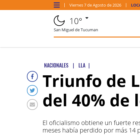
Viernes
7 de
Agosto
de 2026
LOC
10°
San Miguel de Tucuman
NACIONALES
|
LLA
|
Triunfo de 
del 40% de l
El oficialismo obtiene un fuerte r
meses había perdido por más 14 