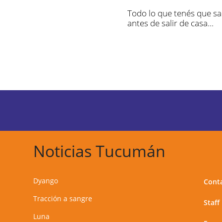
Todo lo que tenés que s
antes de salir de casa...
Noticias Tucumán
Dyango
Cont
Tracción a sangre
Staff
Luna