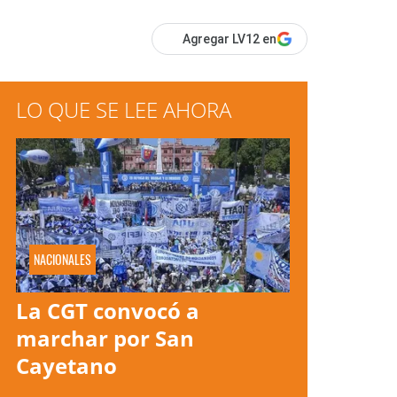
Agregar LV12 en
LO QUE SE LEE AHORA
NACIONALES
La CGT convocó a
marchar por San
Cayetano