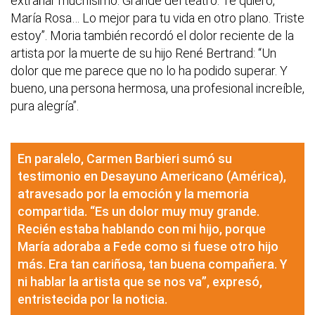
extrañar muchísimo. Grande del teatro. Te quiero,
María Rosa… Lo mejor para tu vida en otro plano. Triste
estoy”. Moria también recordó el dolor reciente de la
artista por la muerte de su hijo René Bertrand: “Un
dolor que me parece que no lo ha podido superar. Y
bueno, una persona hermosa, una profesional increíble,
pura alegría”.
En paralelo, Carmen Barbieri sumó su
testimonio en Desayuno Americano (América),
atravesado por la emoción y la memoria
compartida. “Es un dolor muy muy grande.
Recién estaba hablando con mi hijo, porque
María adoraba a Fede como si fuese otro hijo
más. Era tan cariñosa, tan buena compañera. Y
ni hablar la artista que se nos va”, expresó,
entristecida por la noticia.