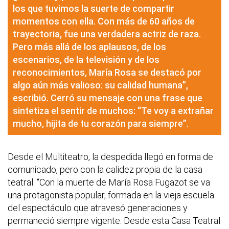
los que tuvimos la suerte de compartir
momentos con ella. Con más de 60 años de
trayectoria, fue una verdadera actriz de raza.
Pero más allá de los aplausos, de los
escenarios, de la televisión y de los
reconocimientos, María Rosa se destacó por
algo aún más valioso: su calidad humana”,
escribió. Cerró su mensaje con una frase que
sintetiza el sentir de muchos: “Te voy a extrañar
mucho, hijita de tu corazón para siempre”.
Desde el Multiteatro, la despedida llegó en forma de
comunicado, pero con la calidez propia de la casa
teatral. “Con la muerte de María Rosa Fugazot se va
una protagonista popular, formada en la vieja escuela
del espectáculo que atravesó generaciones y
permaneció siempre vigente. Desde esta Casa Teatral