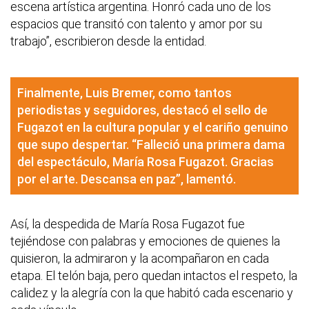
escena artística argentina. Honró cada uno de los
espacios que transitó con talento y amor por su
trabajo”, escribieron desde la entidad.
Finalmente, Luis Bremer, como tantos
periodistas y seguidores, destacó el sello de
Fugazot en la cultura popular y el cariño genuino
que supo despertar. “Falleció una primera dama
del espectáculo, María Rosa Fugazot. Gracias
por el arte. Descansa en paz”, lamentó.
Así, la despedida de María Rosa Fugazot fue
tejiéndose con palabras y emociones de quienes la
quisieron, la admiraron y la acompañaron en cada
etapa. El telón baja, pero quedan intactos el respeto, la
calidez y la alegría con la que habitó cada escenario y