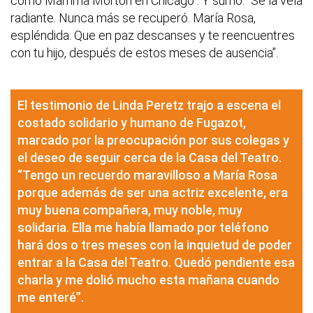
como Mamma Morton en Chicago”. Y sumó: “Se la veía
radiante. Nunca más se recuperó. María Rosa,
espléndida. Que en paz descanses y te reencuentres
con tu hijo, después de estos meses de ausencia”.
El testimonio de Linda Peretz trajo a escena el
costado solidario y humano de Fugazot,
marcado por la preocupación por sus colegas y
el deseo de seguir cerca de la Casa del Teatro.
“Tengo un recuerdo maravilloso a María Rosa
porque además de ser una actriz excelente, era
muy buena compañera, muy noble, muy
solidaria. Ella me había llamado por teléfono
hará dos o tres meses con la inquietud de poder
entrar a la Casa del Teatro. Quedó pendiente esa
charla y me dolió mucho esta mañana cuando
me enteré”.