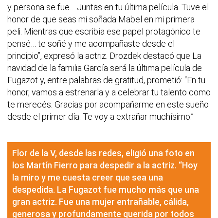
y persona se fue… Juntas en tu última película. Tuve el
honor de que seas mi soñada Mabel en mi primera
peli. Mientras que escribía ese papel protagónico te
pensé… te soñé y me acompañaste desde el
principio”, expresó la actriz. Drozdek destacó que La
navidad de la familia García será la última película de
Fugazot y, entre palabras de gratitud, prometió: “En tu
honor, vamos a estrenarla y a celebrar tu talento como
te merecés. Gracias por acompañarme en este sueño
desde el primer día. Te voy a extrañar muchísimo.”
Flor de la V, desde las redes, eligió una foto en
los Martín Fierro para despedir a la actriz. “Hoy
la miro y me cuesta creer que sea una
despedida. La Fugazot fue mucho más que una
gran actriz. Fue una mujer entrañable, cálida,
generosa y profundamente querida por todos