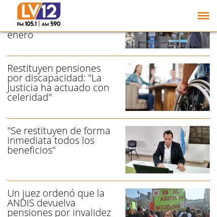
Aumentan 2,4% sueldos
a jubilaciones, pensiones
y AUH: cuánto cobran en
enero
Restituyen pensiones
por discapacidad: "La
Justicia ha actuado con
celeridad"
"Se restituyen de forma
inmediata todos los
beneficios"
Un juez ordenó que la
ANDIS devuelva
pensiones por invalidez