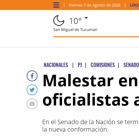
Viernes
7 de
Agosto
de 2026
LOC
10°
San Miguel de Tucuman
NACIONALES
|
PJ
|
COMISIONES
|
SENADO
Malestar en 
oficialistas
En el Senado de la Nación se term
la nueva conformación.