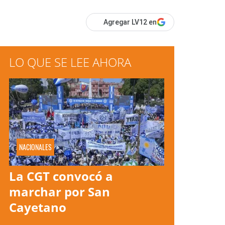
Agregar LV12 en
LO QUE SE LEE AHORA
NACIONALES
La CGT convocó a
marchar por San
Cayetano