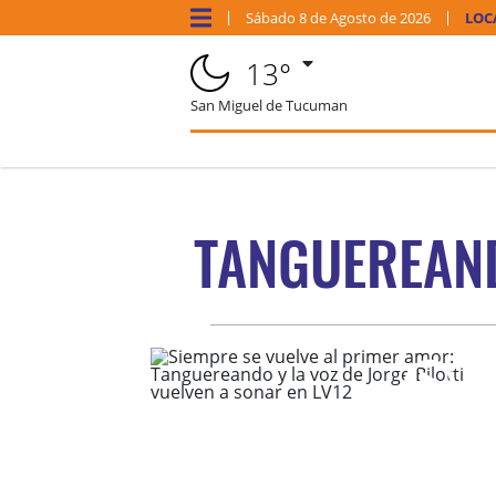
Sábado
8 de
Agosto
de 2026
LOC
13°
San Miguel de Tucuman
TANGUEREAN