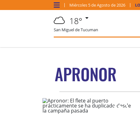
Miércoles
5 de
Agosto
de 2026
LO
18°
San Miguel de Tucuman
APRONOR