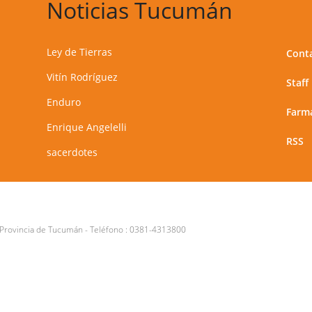
Noticias Tucumán
Ley de Tierras
Cont
Vitín Rodríguez
Staff
Enduro
Farma
Enrique Angelelli
RSS
sacerdotes
 Provincia de Tucumán
- Teléfono :
0381-4313800