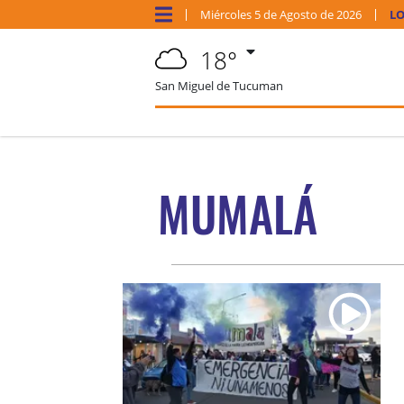
Miércoles
5 de
Agosto
de 2026
LO
18°
San Miguel de Tucuman
MUMALÁ