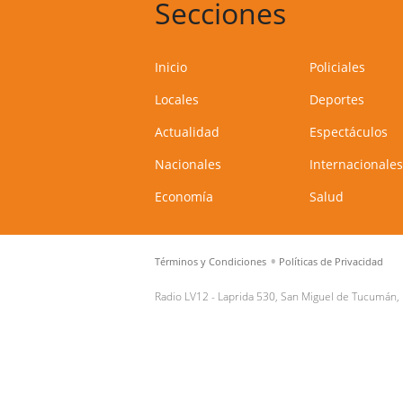
Secciones
Inicio
Policiales
Locales
Deportes
Actualidad
Espectáculos
Nacionales
Internacionales
Economía
Salud
Términos y Condiciones
Políticas de Privacidad
Radio LV12 -
Laprida 530, San Miguel de Tucumán,