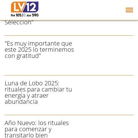
La Brujineta va con todo:
"Nos dedicamos a abrir
los caminos de la
Selección"
"Es muy importante que
este 2025 lo terminemos
con gratitud"
Luna de Lobo 2025:
rituales para cambiar tu
energía y atraer
abundancia
Año Nuevo: los rituales
para comenzar y
transitarlo bien